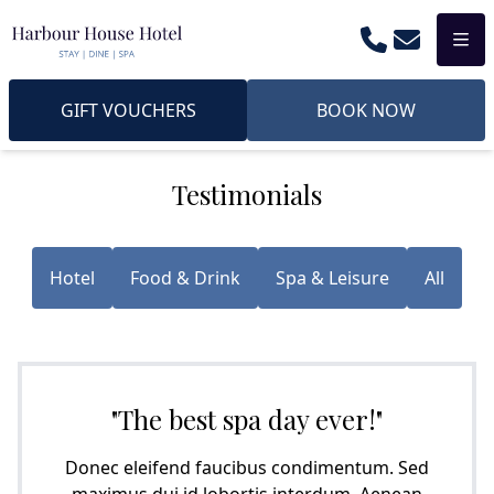
Phone
Email
Men
GIFT VOUCHERS
BOOK NOW
Testimonials
Hotel
Food & Drink
Spa & Leisure
All
"The best spa day ever!"
Donec eleifend faucibus condimentum. Sed